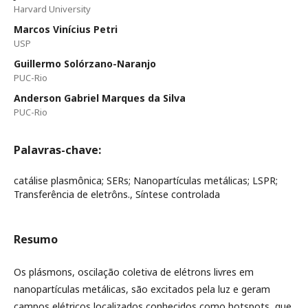
Harvard University
Marcos Vinícius Petri
USP
Guillermo Solórzano-Naranjo
PUC-Rio
Anderson Gabriel Marques da Silva
PUC-Rio
Palavras-chave:
catálise plasmônica; SERs; Nanopartículas metálicas; LSPR;
Transferência de eletrôns., Síntese controlada
Resumo
Os plásmons, oscilação coletiva de elétrons livres em
nanopartículas metálicas, são excitados pela luz e geram
campos elétricos localizados conhecidos como hotspots, que