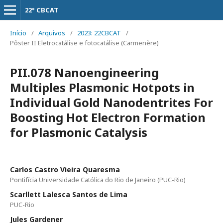
22° CBCAT
Início
/
Arquivos
/
2023: 22CBCAT
/
Pôster II Eletrocatálise e fotocatálise (Carmenère)
PII.078 Nanoengineering
Multiples Plasmonic Hotpots in
Individual Gold Nanodentrites For
Boosting Hot Electron Formation
for Plasmonic Catalysis
Carlos Castro Vieira Quaresma
Pontifícia Universidade Católica do Rio de Janeiro (PUC-Rio)
Scarllett Lalesca Santos de Lima
PUC-Rio
Jules Gardener