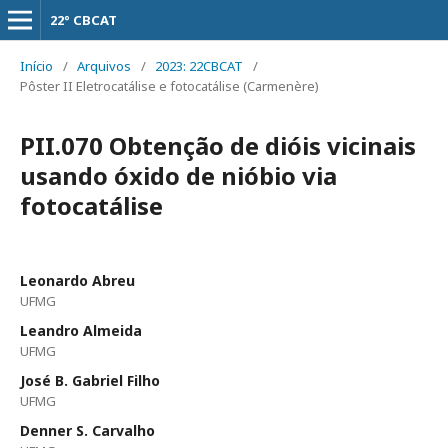
22° CBCAT
Início
/
Arquivos
/
2023: 22CBCAT
/
Pôster II Eletrocatálise e fotocatálise (Carmenère)
PII.070 Obtenção de dióis vicinais
usando óxido de nióbio via
fotocatálise
Leonardo Abreu
UFMG
Leandro Almeida
UFMG
José B. Gabriel Filho
UFMG
Denner S. Carvalho