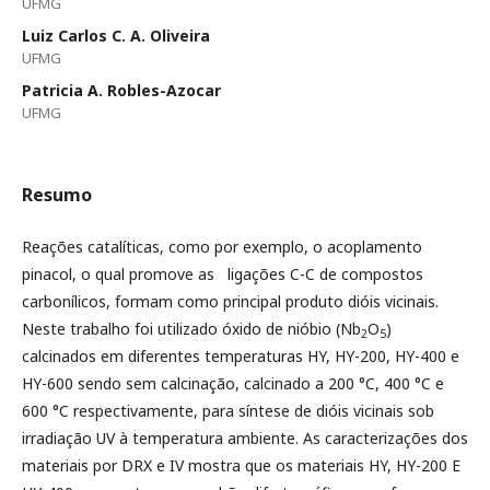
UFMG
Luiz Carlos C. A. Oliveira
UFMG
Patricia A. Robles-Azocar
UFMG
Resumo
Reações catalíticas, como por exemplo, o acoplamento
pinacol, o qual promove as ligações C-C de compostos
carbonílicos, formam como principal produto dióis vicinais.
Neste trabalho foi utilizado óxido de nióbio (Nb
O
)
2
5
calcinados em diferentes temperaturas HY, HY-200, HY-400 e
HY-600 sendo sem calcinação, calcinado a 200 °C, 400 °C e
600 °C respectivamente, para síntese de dióis vicinais sob
irradiação UV à temperatura ambiente. As caracterizações dos
materiais por DRX e IV mostra que os materiais HY, HY-200 E