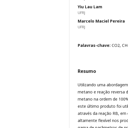
Yiu Lau Lam
UFRJ
Marcelo Maciel Pereira
UFRJ
Palavras-chave:
CO2, CH4
Resumo
Utilizando uma abordagem 
metano e reação reversa 
metano na ordem de 100% 
este último produto foi ut
através da reação RB, em
altamente flexível nos pr
gama de parâmetros de pr