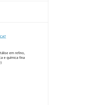
BCAT
tálise em refino,
a e química fina
)