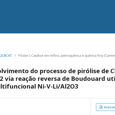
22CBCAT
/
Pôster I Catálise em refino, petroquímica e química fina (Carm
lvimento do processo de pirólise de 
2 via reação reversa de Boudouard uti
ltifuncional Ni-V-Li/Al2O3
Acesse 