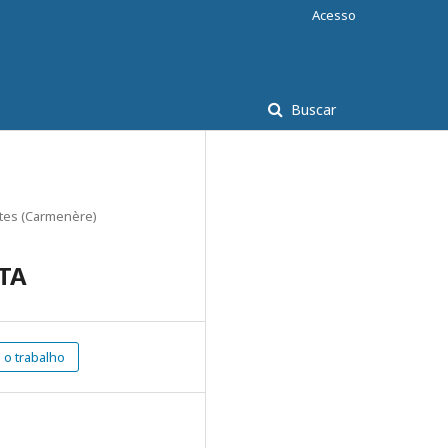
Acesso
Buscar
ntes (Carmenère)
LTA
o trabalho