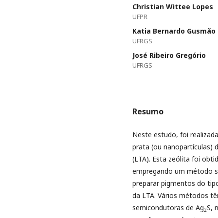
Christian Wittee Lopes
UFPR
Katia Bernardo Gusmão
UFRGS
José Ribeiro Gregório
UFRGS
Resumo
Neste estudo, foi realizad
prata (ou nanopartículas) 
(LTA). Esta zeólita foi obti
empregando um método simp
preparar pigmentos do tipo
da LTA. Vários métodos têm
semicondutoras de Ag
S, 
2