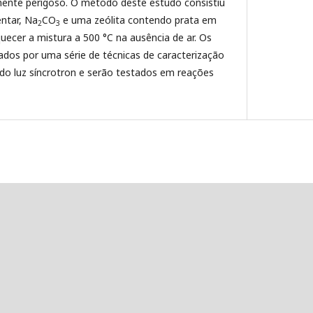
ente perigoso. O método deste estudo consistiu
ntar, Na
CO
e uma zeólita contendo prata em
2
3
uecer a mistura a 500 °C na ausência de ar. Os
ados por uma série de técnicas de caracterização
do luz síncrotron e serão testados em reações