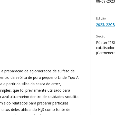
08-09-2023
Edição
2023: 22C
Seção
Pôster II S
catalisado
(Carmenère
a a preparação de aglomerados de sulfeto de
dentro da zeólita de poro pequeno Linde Tipo A
da a partir da sílica da casca de arroz,
les, que foi previamente utilizado para
 azul ultramarino dentro de cavidades sodalita
 sido relatados para preparar partículas
muitos deles utilizando H
S como fonte de
2