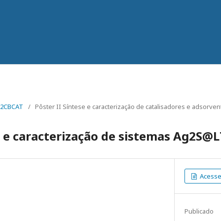
22CBCAT
/
Pôster II Síntese e caracterização de catalisadores e adsorve
e e caracterização de sistemas Ag2S@
Acesse 
Publicado