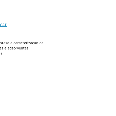
BCAT
íntese e caracterização de
res e adsorventes
)